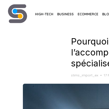
Skip
to
HIGH-TECH
BUSINESS
ECOMMERCE
BL
the
content
Pourquoi
l’accom
spécialis
Po
stims_import_ex
17 
on